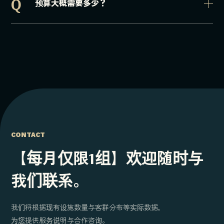
Q
预算大概需要多少？
形式。当然，若将运营交由我们负责，我们会向您说
明其中的优缺点，再由您综合判断决定。
预算会根据用地面积、地区，以及您想实现的概念有
所不同。欢迎您随时与我们咨询具体需求，我们会为
您提供相应方案。
CONTACT
【每月仅限1组】欢迎随时与
我们联系。
我们将根据现有设施数量与客群分布等实际数据，
为您提供服务说明与合作咨询。