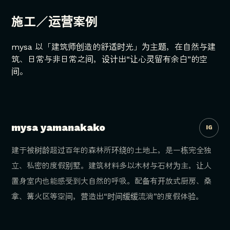
施工／运营案例
mysa 以「建筑师创造的舒适时光」为主题，在自然与建
筑、日常与非日常之间，设计出“让心灵留有余白”的空
间。
‹
›
mysa yamanakako
IG
建于被树龄超过百年的森林所环绕的土地上，是一栋完全独
立、私密的度假别墅。建筑材料多以木材与石材为主，让人
置身室内也能感受到大自然的呼吸。配备有开放式厨房、桑
拿、篝火区等空间，营造出“时间缓缓流淌”的度假体验。
‹
›