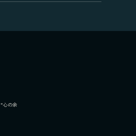
“心の余
‹
›