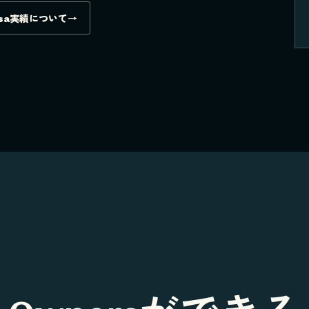
sa実績について
→