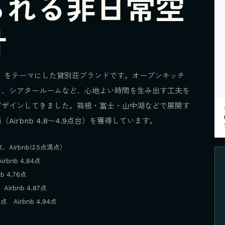
られる非日常空
計
etreats」をテーマにした貸別荘ブランドです。オープンキッチ
ス、シアタールームなど、心地よい時間を生み出す工夫を
デザインしてきました。箱根・富士・山中湖などで展開す
irbnb 4.8〜4.9点台）を獲得しています。
満点、Airbnbは5点満点）
irbnb 4.84点
nb 4.76点
 Airbnb 4.87点
9点 Airbnb 4.94点